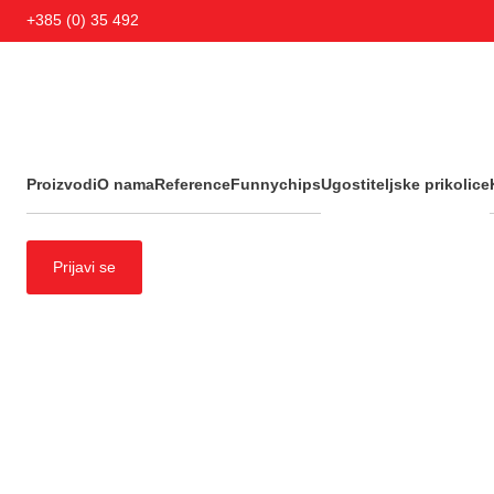
+385 (0) 35 492 838
+385 (0) 35 492
Proizvodi
O nama
Reference
Funnychips
Ugostiteljske prikolice
Zidne nape
Prijavi se
Zidne nape
(1)
Zidne nape snack
(1)
Financira Europska unija – NextGenerationEU.