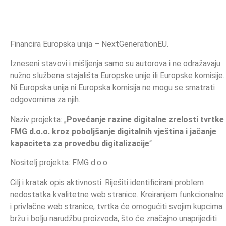
Financira Europska unija – NextGenerationEU.
Izneseni stavovi i mišljenja samo su autorova i ne odražavaju
nužno službena stajališta Europske unije ili Europske komisije.
Ni Europska unija ni Europska komisija ne mogu se smatrati
odgovornima za njih.
Naziv projekta: „
Povećanje razine digitalne zrelosti tvrtke
FMG d.o.o. kroz poboljšanje digitalnih vještina i jačanje
kapaciteta za provedbu digitalizacije
“
Nositelj projekta: FMG d.o.o.
Cilj i kratak opis aktivnosti: Riješiti identificirani problem
nedostatka kvalitetne web stranice. Kreiranjem funkcionalne
i privlačne web stranice, tvrtka će omogućiti svojim kupcima
bržu i bolju narudžbu proizvoda, što će značajno unaprijediti