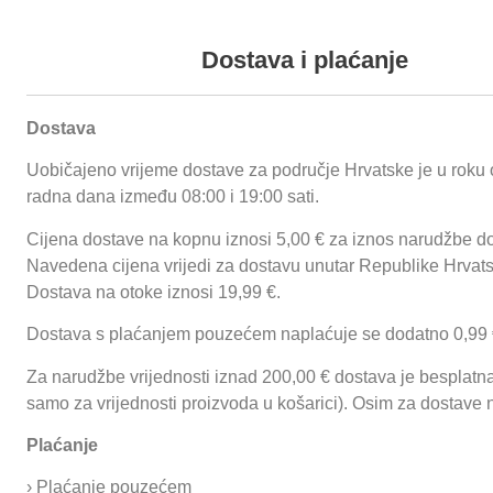
+385 (0) 35 492 838
+385 (0) 35 492
Podaci o proizvodu
Dostava i plaćanje
Dostava
Uobičajeno vrijeme dostave za područje Hrvatske je u roku 
Proizvodi
O nama
Reference
Funnychips
Ugostiteljske prikolice
radna dana između 08:00 i 19:00 sati.
Cijena dostave na kopnu iznosi 5,00 € za iznos narudžbe do
Početna
/
Termička
Navedena cijena vrijedi za dostavu unutar Republike Hrvat
Prijavi se
oprema
/
Parnokonvekcijske
Dostava na otoke iznosi 19,99 €.
peći
/
Pekarstvo
/ BAKERLUX SHOP.Pro™
Dostava s plaćanjem pouzećem naplaćuje se dodatno 0,99 
Za narudžbe vrijednosti iznad 200,00 € dostava je besplatna 
BAKERLUX
samo za vrijednosti proizvoda u košarici). Osim za dostave 
SHOP.Pro™
Plaćanje
Opis proizvoda:
› Plaćanje pouzećem