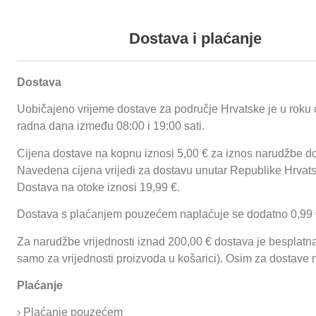
+385 (0) 35 492 838
+385 (0) 35 492
Podaci o proizvodu
Dostava i plaćanje
dsadasdsa
Dostava
Uobičajeno vrijeme dostave za područje Hrvatske je u roku 
Proizvodi
O nama
Reference
Funnychips
Ugostiteljske prikolice
radna dana između 08:00 i 19:00 sati.
Cijena dostave na kopnu iznosi 5,00 € za iznos narudžbe do
Početna
/
Termička
Navedena cijena vrijedi za dostavu unutar Republike Hrvat
Prijavi se
oprema
/
Parnokonvekcijske peći
/
Postolja
Dostava na otoke iznosi 19,99 €.
za parnokonvekcijske peći
/ Postolje za
Dostava s plaćanjem pouzećem naplaćuje se dodatno 0,99 
parnokonvekcijske peći Unox
Za narudžbe vrijednosti iznad 200,00 € dostava je besplatna 
samo za vrijednosti proizvoda u košarici). Osim za dostave 
Postolje za
Plaćanje
parnokonvekcijske
› Plaćanje pouzećem