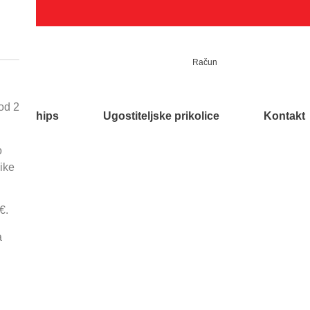
Račun
Račun
Kontakt
od 2
Funnychips
Ugostiteljske prikolice
Kontakt
o
ike
Početna
/
Termička oprema
/
Linij
€.
Plinski rostilj 7
a
Opis proizvoda:
Glatka
Dva p
Dimenzije:
800x700x39