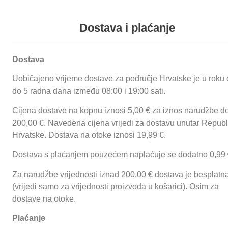
+385 35 492 838
+385 (0) 35 492
|
fmg.ured@gmail.com
|
+385 98 263 382
|
info@fmg.hr
Podaci o proizvodu
Dostava i plaćanje
Dostava
Proizvodi
O nama
Reference
Funnychips
Ugostiteljske prikolice
Uobičajeno vrijeme dostave za područje Hrvatske je u roku 
Proizvodi
O nama
Reference
do 5 radna dana između 08:00 i 19:00 sati.
Cijena dostave na kopnu iznosi 5,00 € za iznos narudžbe d
Prijavi se
200,00 €. Navedena cijena vrijedi za dostavu unutar Republ
Hrvatske. Dostava na otoke iznosi 19,99 €.
Dostava s plaćanjem pouzećem naplaćuje se dodatno 0,99 
Za narudžbe vrijednosti iznad 200,00 € dostava je besplatn
(vrijedi samo za vrijednosti proizvoda u košarici). Osim za
dostave na otoke.
Plaćanje