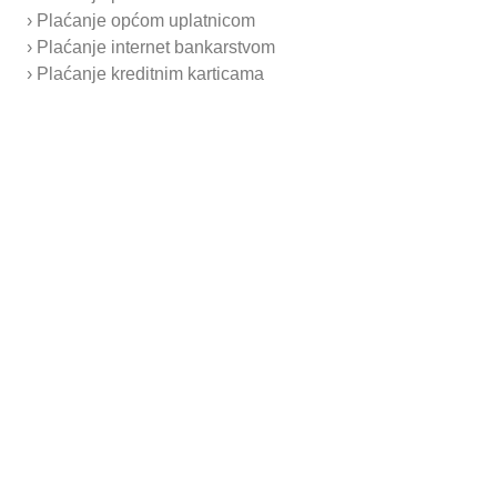
› Plaćanje općom uplatnicom
1/2 rebrasta ploha
› Plaćanje internet bankarstvom
Dva plamenika
› Plaćanje kreditnim karticama
Dimenzije:
800x700x390
Snaga:
14 kW
Tlak:
G30 30 mbar, G20
20 mbar
Potrošnja:
G20 1.320 m³/h; G30
0,94 kg/h
Cijene su vidljive samo prijavljenim
korisnicima.
Prijavi se
Pošalji upit
Sigurno plaćanje
Korisnička podrška
Prilagodbu proizvoda