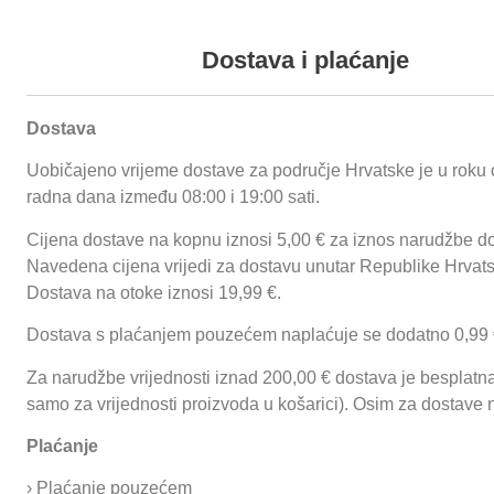
+385 (0) 35 492 838
+385 (0) 35 492
Podaci o proizvodu
Dostava i plaćanje
Dostava
Polovina ploče je rebrasta, a polovina ravna
Dodatna oprema: zaštitna stranica (nadoplata)
Uobičajeno vrijeme dostave za područje Hrvatske je u roku 
Proizvodi
O nama
Reference
Funnychips
Ugostiteljske prikolice
radna dana između 08:00 i 19:00 sati.
Cijena dostave na kopnu iznosi 5,00 € za iznos narudžbe do
Početna
/
Termička oprema
/
Linija 700
Navedena cijena vrijedi za dostavu unutar Republike Hrvat
Prijavi se
PRO
/
Roštilji 700 PRO
/ Plinski rostilj 70PR
Dostava na otoke iznosi 19,99 €.
80R2
Dostava s plaćanjem pouzećem naplaćuje se dodatno 0,99 
Za narudžbe vrijednosti iznad 200,00 € dostava je besplatna 
Plinski rostilj 70PR
samo za vrijednosti proizvoda u košarici). Osim za dostave 
80R2
Plaćanje
Opis proizvoda:
› Plaćanje pouzećem