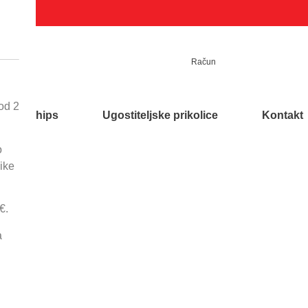
Račun
Račun
Kontakt
od 2
Funnychips
Ugostiteljske prikolice
Kontakt
o
ike
Početna
/
Snack oprema
/
Plinski 
€.
Plinski Wok
a
Opis proizvoda:
Jedan 
Tijelo
Dimenzije:
400x650x25