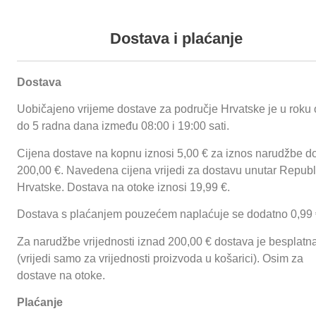
+385 35 492 838
+385 (0) 35 492
|
fmg.ured@gmail.com
|
+385 98 263 382
|
info@fmg.hr
Podaci o proizvodu
Dostava i plaćanje
Dostava
Sigurnosni termoelement
Robusan plamenik i nosac posude
Proizvodi
O nama
Reference
Funnychips
Ugostiteljske prikolice
Uobičajeno vrijeme dostave za područje Hrvatske je u roku 
Plin G20 /zemni plin ili G30/propan butan
Proizvodi
O nama
Reference
do 5 radna dana između 08:00 i 19:00 sati.
Cijena dostave na kopnu iznosi 5,00 € za iznos narudžbe d
Prijavi se
200,00 €. Navedena cijena vrijedi za dostavu unutar Republ
Hrvatske. Dostava na otoke iznosi 19,99 €.
Dostava s plaćanjem pouzećem naplaćuje se dodatno 0,99 
Za narudžbe vrijednosti iznad 200,00 € dostava je besplatn
(vrijedi samo za vrijednosti proizvoda u košarici). Osim za
dostave na otoke.
Plaćanje