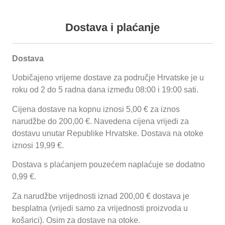
+385 (0) 35 492 838
+385 (0) 35 492
Podaci o proizvodu
Dostava i plaćanje
Dostava
Uobičajeno vrijeme dostave za područje Hrvatske je u
Proizvodi
O
Reference
Funnychips
Ugostiteljske
Kontakt
roku od 2 do 5 radna dana između 08:00 i 19:00 sati.
nama
prikolice
Cijena dostave na kopnu iznosi 5,00 € za iznos
Početna
/
Termička oprema
/
Linija 650 ECO
/
Kuhala 650 ECO
/ Plinsko
kuhalo 65PK 40
narudžbe do 200,00 €. Navedena cijena vrijedi za
dostavu unutar Republike Hrvatske. Dostava na otoke
Prijavi se
iznosi 19,99 €.
Plinsko kuhalo 65PK 40
Dostava s plaćanjem pouzećem naplaćuje se dodatno
0,99 €.
Opis proizvoda:
Dva otvorena plamenika
Za narudžbe vrijednosti iznad 200,00 € dostava je
Dimenzije:
400x650x390
besplatna (vrijedi samo za vrijednosti proizvoda u
košarici). Osim za dostave na otoke.