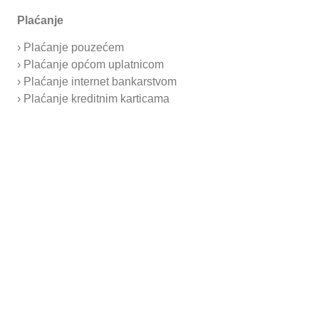
Prijavi se
Plaćanje
› Plaćanje pouzećem
› Plaćanje općom uplatnicom
Pošalji upit
› Plaćanje internet bankarstvom
› Plaćanje kreditnim karticama
Sigurno plaćanje
Korisnička podrška
Prilagodbu proizvoda
Podaci o proizvodu