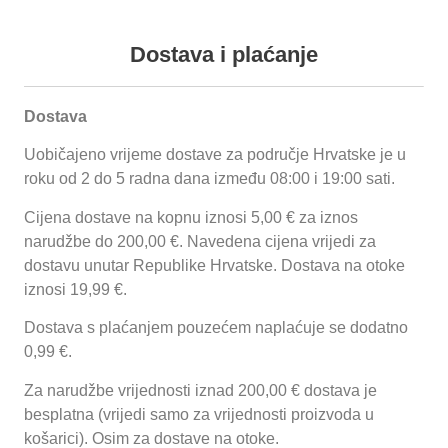
+385 (0) 35 492 838
+385 (0) 35 492
Podaci o proizvodu
Dostava i plaćanje
Dostava
Uobičajeno vrijeme dostave za područje Hrvatske je u
Proizvodi
O
Reference
Funnychips
Ugostiteljske
Kontakt
roku od 2 do 5 radna dana između 08:00 i 19:00 sati.
nama
prikolice
Cijena dostave na kopnu iznosi 5,00 € za iznos
Početna
/
Termička oprema
/
Linija 650 ECO
/
Postolja 650 ECO
/
Postolje
Zatvoreno
/ Postolje zatvoreno PZ 100
narudžbe do 200,00 €. Navedena cijena vrijedi za
dostavu unutar Republike Hrvatske. Dostava na otoke
Prijavi se
iznosi 19,99 €.
Postolje zatvoreno PZ 100
Dostava s plaćanjem pouzećem naplaćuje se dodatno
0,99 €.
Opis proizvoda:
Za narudžbe vrijednosti iznad 200,00 € dostava je
Dimenzije:
1000x585x570
besplatna (vrijedi samo za vrijednosti proizvoda u
košarici). Osim za dostave na otoke.
Cijene su vidljive samo prijavljenim korisnicima.