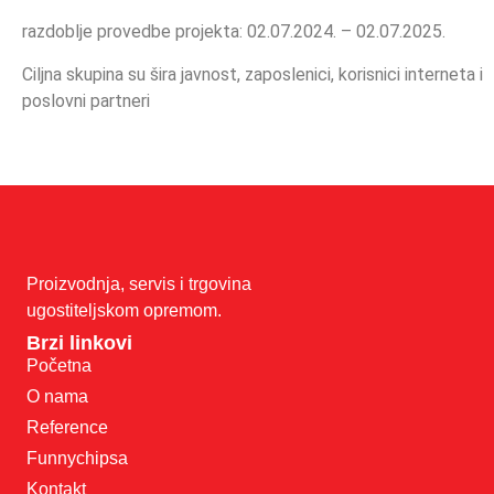
razdoblje provedbe projekta: 02.07.2024. – 02.07.2025.
Ciljna skupina su šira javnost, zaposlenici, korisnici interneta i
poslovni partneri
Proizvodnja, servis i trgovina
ugostiteljskom opremom.
Brzi linkovi
Početna
O nama
Reference
Funnychipsa
Kontakt