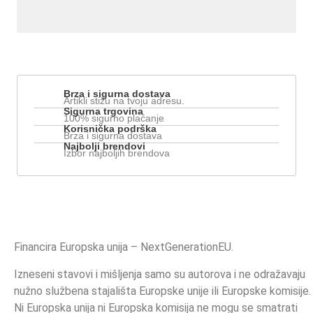
Brza i sigurna dostava
Artikli stižu na tvoju adresu.
Sigurna trgovina
100% sigurno plaćanje
Korisnička podrška
Brza i sigurna dostava
Najbolji brendovi
Izbor najboljih brendova
Financira Europska unija – NextGenerationEU.
Izneseni stavovi i mišljenja samo su autorova i ne odražavaju
nužno službena stajališta Europske unije ili Europske komisije.
Ni Europska unija ni Europska komisija ne mogu se smatrati