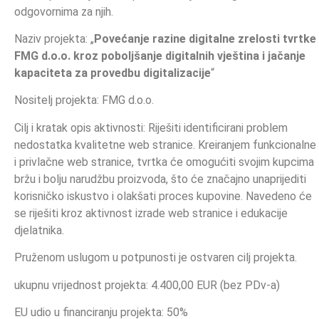
odgovornima za njih.
Naziv projekta: „
Povećanje razine digitalne zrelosti tvrtke
FMG d.o.o. kroz poboljšanje digitalnih vještina i jačanje
kapaciteta za provedbu digitalizacije
“
Nositelj projekta: FMG d.o.o.
Cilj i kratak opis aktivnosti: Riješiti identificirani problem
nedostatka kvalitetne web stranice. Kreiranjem funkcionalne
i privlačne web stranice, tvrtka će omogućiti svojim kupcima
bržu i bolju narudžbu proizvoda, što će značajno unaprijediti
korisničko iskustvo i olakšati proces kupovine. Navedeno će
se riješiti kroz aktivnost izrade web stranice i edukacije
djelatnika.
Pruženom uslugom u potpunosti je ostvaren cilj projekta.
ukupnu vrĳednost projekta: 4.400,00 EUR (bez PDv-a)
EU udio u financiranju projekta: 50%