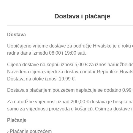
+385 (0) 35 492 838
+385 (0) 35 492
Podaci o proizvodu
Dostava i plaćanje
Dostava
Izdrzljive
Otporne na koroziju
Uobičajeno vrijeme dostave za područje Hrvatske je u roku 
Trajne i higijenski postojanie
Proizvodi
O nama
Reference
Funnychips
Ugostiteljske prikolice
radna dana između 08:00 i 19:00 sati.
Otporne na prljavstine, konzervanse, mikroorganizme, 
masnoce
Cijena dostave na kopnu iznosi 5,00 € za iznos narudžbe do
Početna
/
Neutralna oprema
/
Sanitarne
Proteini i bakterije se tesko hvataju na glatke povrsine 
Navedena cijena vrijedi za dostavu unutar Republike Hrvat
Prijavi se
podne rešetke
/
Sanitarne rešetke
uklanjaju pogodnim sredstvima za ciscenje i dezinfekc
Dostava na otoke iznosi 19,99 €.
bočne
/ Sanitarne resetke bocne SRB
Dostava s plaćanjem pouzećem naplaćuje se dodatno 0,99 
Za narudžbe vrijednosti iznad 200,00 € dostava je besplatna 
samo za vrijednosti proizvoda u košarici). Osim za dostave 
Plaćanje
› Plaćanje pouzećem