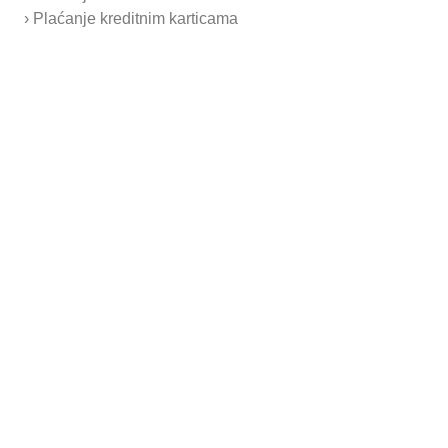
› Plaćanje kreditnim karticama
Stropna indukcijska napa NSE
Opis proizvoda:
ŠIRINA mm
900
1000
TIP:
DUŽINAmm
NSE
120
1200
1.250
1.350
140
1400
1.355
1.455
160
1600
1.460
1.560
180
1800
1.565
1.665