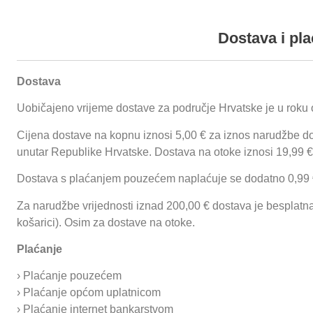
+385 (0) 35 492 838
+385 (0) 35 492
Podaci o pro
Dostava i pla
Dostava
Napa izrađena iz nerđajućeg čelika sa Scotch-Brite 
Toplinske izolirane komore protiv kondenzacije za dov
Uobičajeno vrijeme dostave za područje Hrvatske je u roku 
Sapnice sa mogućnošću regulacije brzine i smjera ub
Proizvodi
O nama
Reference
Funnychips
Ugostiteljske prikolice
Labirintni protuplameni filteri iz nerđajućeg čelika za
Cijena dostave na kopnu iznosi 5,00 € za iznos narudžbe do
Ležište filtera za hvatanje i odvajanje masnoće
unutar Republike Hrvatske. Dostava na otoke iznosi 19,99 €
Početna
/
Nape - ventilacija
/
Indukcijske ekonape
/
Stropna indukcijska
napa
/ Stropna indukcijska napa NSE
Priključni okvir za dovodni nepredgrijani zrak, te priklju
Prijavi se
Dostava s plaćanjem pouzećem naplaćuje se dodatno 0,99 
Podesiva zatezna ovješenja na okviru nape
Mogućnost ugradnje rasvjetnih tijela
Za narudžbe vrijednosti iznad 200,00 € dostava je besplatna
košarici). Osim za dostave na otoke.
Plaćanje
› Plaćanje pouzećem
› Plaćanje općom uplatnicom
› Plaćanje internet bankarstvom