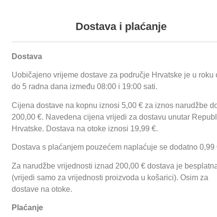
+385 35 492 838
+385 (0) 35 492
|
fmg.ured@gmail.com
|
+385 98 263 382
|
info@fmg.hr
Podaci o proizvodu
Dostava i plaćanje
Dostava
Proizvodi
O nama
Reference
Funnychips
Ugostiteljske prikolice
Uobičajeno vrijeme dostave za područje Hrvatske je u roku 
Proizvodi
O nama
Reference
do 5 radna dana između 08:00 i 19:00 sati.
Cijena dostave na kopnu iznosi 5,00 € za iznos narudžbe d
Prijavi se
200,00 €. Navedena cijena vrijedi za dostavu unutar Republ
Hrvatske. Dostava na otoke iznosi 19,99 €.
Dostava s plaćanjem pouzećem naplaćuje se dodatno 0,99 
Za narudžbe vrijednosti iznad 200,00 € dostava je besplatn
(vrijedi samo za vrijednosti proizvoda u košarici). Osim za
dostave na otoke.
Plaćanje