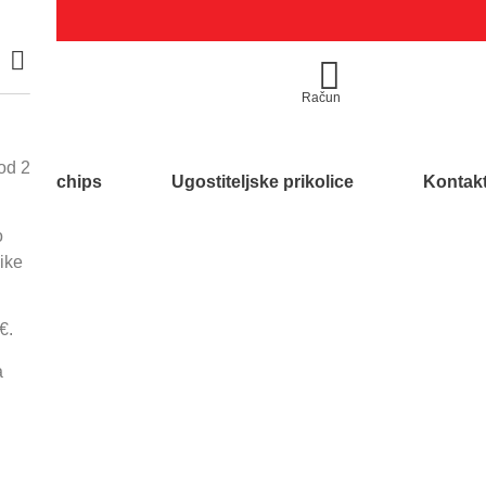
Račun
Račun
Kontakt
od 2
Funnychips
Ugostiteljske prikolice
Kontak
o
ike
Početna
/
Neutralna oprema
/
600 l
dva korita i ocjednom plohom SU2
€.
Sudoper sa dva 
a
O 615
Opis proizvoda: